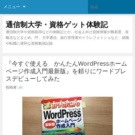
メニュー
通信制大学・資格ゲット体験記
通信制大学や資格取得などの体験記とか。社会人向け資格情報や難易度、攻
略法などまとめ。FP、大学通信、旅行管理者やイラレフォトショなど、就職
や転職に便利な資格勉強記録
『今すぐ使える かんたんWordPressホーム
ページ作成入門最新版』を頼りにワードプレ
スデビューしてみた
投稿者:
aki