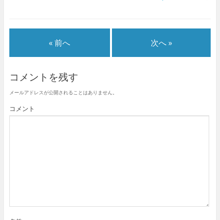
き
し
き
ま
ま
い
ま
す
す
ウ
す
)
)
ィ
)
ン
ド
ウ
« 前へ
次へ »
で
開
き
ま
す
)
コメントを残す
メールアドレスが公開されることはありません。
コメント