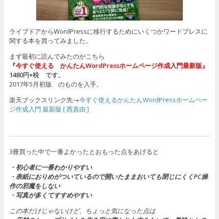
ライブドアからWordPressに移行するためにいくつかワードプレスに
関する本を買ってみました。
まず最初に読んでみたのがこちら
『今すぐ使える かんたんWordPressホームページ作成入門最新版』
1480円+税 です。
2017年5月初版 のものを入手。
楽天ブックスリンク先→
今すぐ使えるかんたんWordPressホームペー
ジ作成入門 最新版 [ 西真由 ]
3冊買った中で一番よかったとおもった点をあげると
・初心者に一番わかりやすい
・表紙におりめがついているので開いたままおいても閉じにくくPC操
作の邪魔をしない
・写真が多くてすすめやすい
この本だけじゃないけど、ちょっと気になった点は