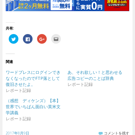
共有:
ク
F
ク
ク
リ
a
リ
リ
ッ
c
ッ
ッ
ク
e
ク
ク
し
b
し
し
て
o
て
て
T
o
G
友
関連
w
k
o
達
i
で
o
へ
t
共
g
メ
ワードプレスにログインでき
あ、それ欲しい！と思わせる
t
有
l
ー
e
す
e
ル
なくなったのでFTP落として
広告コピーのことば辞典
r
る
+
で
復旧させたよ。
レポート記録
で
に
で
送
共
は
共
信
レポート記録
有
ク
有
(
(
リ
(
新
新
ッ
新
し
（感想 ディケンズ）【本】
し
ク
し
い
世界でいちばん面白い英米文
い
し
い
ウ
ウ
て
ウ
ィ
学講義
ィ
く
ィ
ン
ン
だ
ン
ド
レポート記録
ド
さ
ド
ウ
ウ
い
ウ
で
で
(
で
開
開
新
開
き
2017年8月9日
コメントを残す