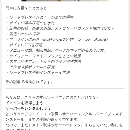
簡単に内容をまとめると
・ワードプレスインストールまでの手順
・サイトの基本設定のしかた
・記事の投稿、画像の追加、カテゴリーやコメント欄の設定など
・固定ページの追加
・プラグインの紹介（EasyFancyBOX/WP to top akismet）
・サイトにSEOを設定
・メニュー作成、翻訳機能、グーグルマップや表のつけ方、
・ツイッター、フェイスブックなどとの連携
・スマホやタブレットからのサイト管理方法
・アクセス解析ツールの設置
・ワードプレス手動インストール方法
等の記事で構成されてます。
ちなみに、こちらの本はワードプレスのことだけでなく
ドメインを取得しよう
サーバーをレンタルしよう
というページで、ドメイン取得→サーバーレンタル→ワードプレスイ
ンストール までの手順が細かくでてます。
なので、まだドメイン取得やサーバーレンタルすらしていない私にも