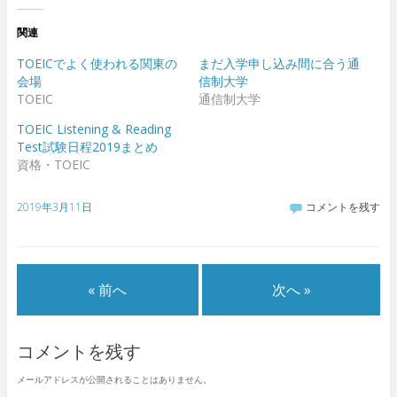
し
b
し
し
て
o
て
て
T
o
G
友
関連
w
k
o
達
i
で
o
へ
t
共
g
メ
TOEICでよく使われる関東の
まだ入学申し込み間に合う通
t
有
l
ー
e
す
e
ル
会場
信制大学
r
る
+
で
TOEIC
通信制大学
で
に
で
送
共
は
共
信
有
ク
有
(
TOEIC Listening & Reading
(
リ
(
新
新
ッ
新
し
Test試験日程2019まとめ
し
ク
し
い
資格・TOEIC
い
し
い
ウ
ウ
て
ウ
ィ
ィ
く
ィ
ン
ン
だ
ン
ド
ド
さ
ド
ウ
2019年3月11日
コメントを残す
ウ
い
ウ
で
で
(
で
開
開
新
開
き
き
し
き
ま
ま
い
ま
す
す
ウ
す
)
)
ィ
)
« 前へ
次へ »
ン
ド
ウ
で
開
き
コメントを残す
ま
す
)
メールアドレスが公開されることはありません。