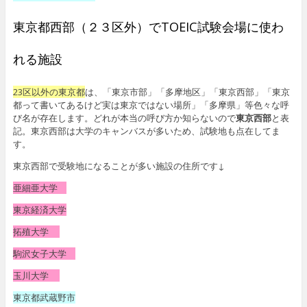
東京都西部（２３区外）でTOEIC試験会場に使わ
れる施設
23区以外の東京都
は、「東京市部」「多摩地区」「東京西部」「東京
都って書いてあるけど実は東京ではない場所」「多摩県」等色々な呼
び名が存在します。どれが本当の呼び方か知らないので
東京西部
と表
記。東京西部は大学のキャンバスが多いため、試験地も点在してま
す。
東京西部で受験地になることが多い施設の住所です↓
亜細亜大学
東京経済大学
拓殖大学
駒沢女子大学
玉川大学
東京都武蔵野市