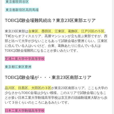
東京都世田谷区
東京都新宿区高田馬場
TOEIC試験会場難民続出？東京23区東部エリア
東京23区東部は
台東区、墨田区、江東区、葛飾区、江戸川区の５区
。
下町からオフィスエリア、高層マンションが立ち並ぶ東部ですが、西
部と比べて大学が少ないこともあって試験会場が豊洲くらい。江東区
に住んでいる人はいいけど、台東、葛飾あたりに住んでいる人は
TOEIC試験会場難民になることが多いみたいです。
芝浦工業大学中学高等学校
東京都江東区豊洲
TOEIC試験会場が・・・東京23区南部エリア
品川区、目黒区、大田区の３区
が東京23区南部エリア。ここも大学の
少なさからTOEIC会場は少ない模様。このエリアで試験会場になるこ
とが多い日本工業大学駒場高等学校は京王井の頭線駒場東大駅から歩
いて３分くらいのところにあるみたいです。
日本工業大学駒場高等学校