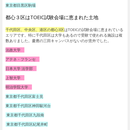
東京都目黒区駒場
都心３区はTOEIC試験会場に恵まれた土地
千代田区、中央区、港区の都心3区
はTOEICの試験会場に恵まれている
エリアです。特に千代田区は大学もあるので受験で使われる施設は複
数ありました。慶應の三田キャンパスがないのが意外でした。
法政大学
アテネ・フランセ
日本大学 法学部
上智大学
明治学院大学
東京都千代田区富士見
東京都千代田区神田駿河台
東京都千代田区九段南
東京都千代田区紀尾井町