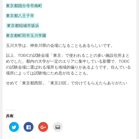
東京都国分寺市南町
東京都八王子市
東京都稲城市坂浜
東京都町田市玉川学園
玉川大学は、神奈川県の会場になることもあるらしいです。
以上、TOEICの試験会場「東京」で使われることの多い施設住所まと
めでした。都内の大学が一定のエリアに集中している影響で、TOEIC
の試験会場に選ばれる場所も地域的偏りがあるようです。住んでいる
場所によっては試験地にため息が出ることも。
せめて「東京都西部」「東京23区」で分けてもらえたらありがたい
共有:
ク
F
ク
ク
リ
a
リ
リ
ッ
c
ッ
ッ
ク
e
ク
ク