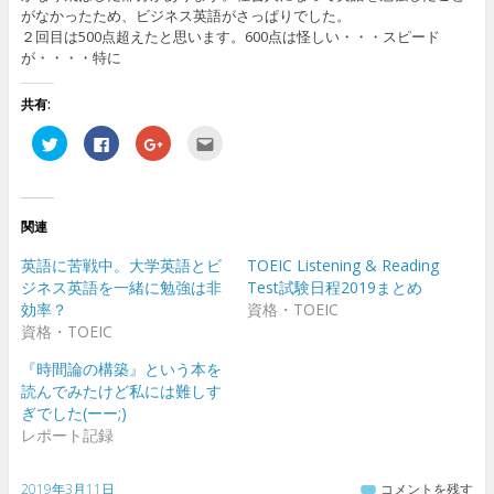
がなかったため、ビジネス英語がさっぱりでした。
２回目は500点超えたと思います。600点は怪しい・・・スピード
が・・・・特に
共有:
ク
F
ク
ク
リ
a
リ
リ
ッ
c
ッ
ッ
ク
e
ク
ク
し
b
し
し
て
o
て
て
T
o
G
友
関連
w
k
o
達
i
で
o
へ
t
共
g
メ
英語に苦戦中。大学英語とビ
TOEIC Listening & Reading
t
有
l
ー
e
す
e
ル
ジネス英語を一緒に勉強は非
Test試験日程2019まとめ
r
る
+
で
効率？
資格・TOEIC
で
に
で
送
共
は
共
信
資格・TOEIC
有
ク
有
(
(
リ
(
新
新
ッ
新
し
『時間論の構築』という本を
し
ク
し
い
読んでみたけど私には難しす
い
し
い
ウ
ウ
て
ウ
ィ
ぎでした(ーー;)
ィ
く
ィ
ン
ン
だ
ン
ド
レポート記録
ド
さ
ド
ウ
ウ
い
ウ
で
で
(
で
開
開
新
開
き
2019年3月11日
コメントを残す