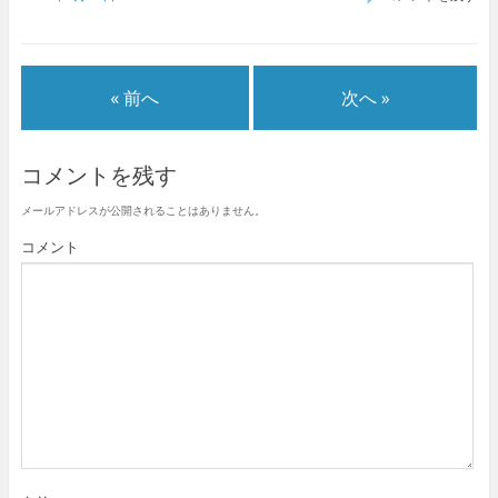
き
し
き
ま
ま
い
ま
す
す
ウ
す
)
)
ィ
)
ン
ド
ウ
« 前へ
次へ »
で
開
き
ま
す
)
コメントを残す
メールアドレスが公開されることはありません。
コメント