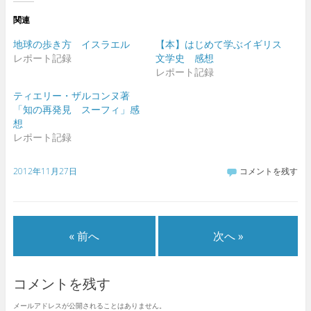
て
o
て
て
T
o
G
友
関連
w
k
o
達
i
で
o
へ
t
共
g
メ
地球の歩き方 イスラエル
【本】はじめて学ぶイギリス
t
有
l
ー
e
す
e
ル
レポート記録
文学史 感想
r
る
+
で
レポート記録
で
に
で
送
共
は
共
信
有
ク
有
(
ティエリー・ザルコンヌ著
(
リ
(
新
新
ッ
新
し
「知の再発見 スーフィ」感
し
ク
し
い
想
い
し
い
ウ
ウ
て
ウ
ィ
レポート記録
ィ
く
ィ
ン
ン
だ
ン
ド
ド
さ
ド
ウ
ウ
い
ウ
で
2012年11月27日
コメントを残す
で
(
で
開
開
新
開
き
き
し
き
ま
ま
い
ま
す
す
ウ
す
)
)
ィ
)
ン
ド
« 前へ
次へ »
ウ
で
開
き
ま
コメントを残す
す
)
メールアドレスが公開されることはありません。