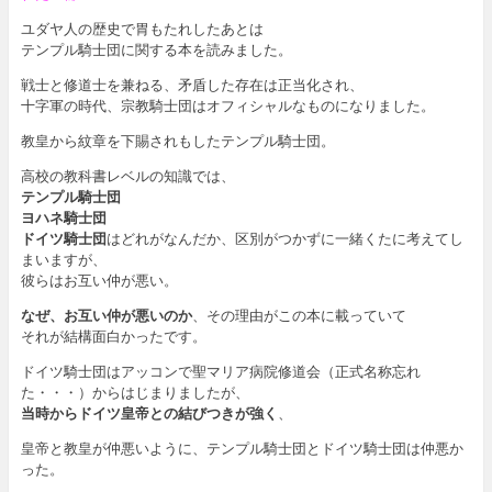
ユダヤ人の歴史で胃もたれしたあとは
テンプル騎士団に関する本を読みました。
戦士と修道士を兼ねる、矛盾した存在は正当化され、
十字軍の時代、宗教騎士団はオフィシャルなものになりました。
教皇から紋章を下賜されもしたテンプル騎士団。
高校の教科書レベルの知識では、
テンプル騎士団
ヨハネ騎士団
ドイツ騎士団
はどれがなんだか、区別がつかずに一緒くたに考えてし
まいますが、
彼らはお互い仲が悪い。
なぜ、お互い仲が悪いのか
、その理由がこの本に載っていて
それが結構面白かったです。
ドイツ騎士団はアッコンで聖マリア病院修道会（正式名称忘れ
た・・・）からはじまりましたが、
当時からドイツ皇帝との結びつきが強く
、
皇帝と教皇が仲悪いように、テンプル騎士団とドイツ騎士団は仲悪か
った。