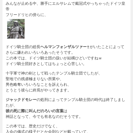
みんなが止める中、勝手にエルサレムで戴冠式やっちゃったドイツ皇
帝
フリードリヒの傍らに、
ドイツ騎士団の総長
ヘルマンフォンザルツァー↑
がいたことによって
さらに嫌われいろいろあったそうです。
この本では、ドイツ騎士団の扱いが結構ひどいですねｗ
ドイツ騎士団好きとしてはちょっと心苦しい。
十字軍で神の剣として戦ったテンプル騎士団でしたが、
聖地での残虐極まりない所業や、
男色略奪いろいろなことを訴えられ、
とうとう彼らに終焉がやってきます。
ジャックドモレー
の処刑によってテンプル騎士団の時代は終了しまし
たが、
彼の死に際に叫んだのろいの言葉
は
神話となって、今でも有名なのだそうです。
この本では、歴史だけでなく、
入会の儀式の様子だとか会則などが載っていて、