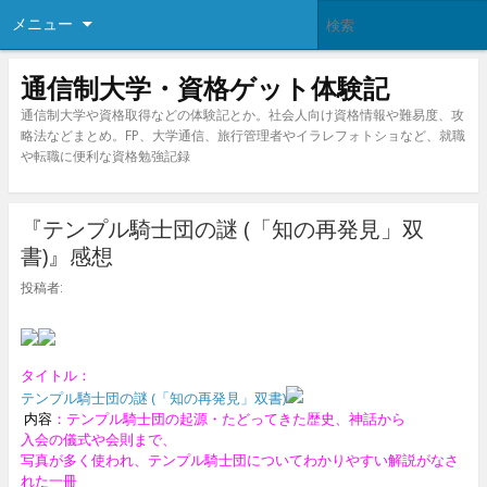
メニュー
通信制大学・資格ゲット体験記
通信制大学や資格取得などの体験記とか。社会人向け資格情報や難易度、攻
略法などまとめ。FP、大学通信、旅行管理者やイラレフォトショなど、就職
や転職に便利な資格勉強記録
『テンプル騎士団の謎 (「知の再発見」双
書)』感想
投稿者:
タイトル：
テンプル騎士団の謎 (「知の再発見」双書)
内容
：テンプル騎士団の起源・たどってきた歴史、神話から
入会の儀式や会則まで、
写真が多く使われ、テンプル騎士団についてわかりやすい解説がなさ
れた一冊