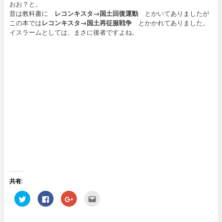
おお？と。
昔は教科書に
レコンキスタ→国土回復運動
とかいてありましたが
この本では
レコンキスタ→国土再征服戦争
とかかれてありました。
イスラームとしては、まさに後者ですよね。
共有:
ク
F
ク
ク
リ
a
リ
リ
ッ
c
ッ
ッ
ク
e
ク
ク
し
b
し
し