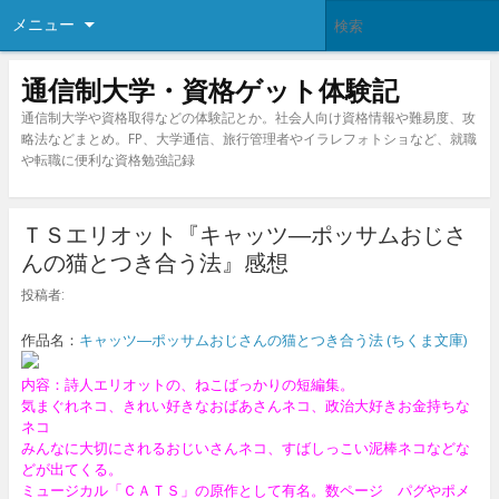
メニュー
通信制大学・資格ゲット体験記
通信制大学や資格取得などの体験記とか。社会人向け資格情報や難易度、攻
略法などまとめ。FP、大学通信、旅行管理者やイラレフォトショなど、就職
や転職に便利な資格勉強記録
ＴＳエリオット『キャッツ―ポッサムおじさ
んの猫とつき合う法』感想
投稿者:
作品名：
キャッツ―ポッサムおじさんの猫とつき合う法 (ちくま文庫)
内容：詩人エリオットの、ねこばっかりの短編集。
気まぐれネコ、きれい好きなおばあさんネコ、政治大好きお金持ちな
ネコ
みんなに大切にされるおじいさんネコ、すばしっこい泥棒ネコなどな
どが出てくる。
ミュージカル「ＣＡＴＳ」の原作として有名。数ページ パグやポメ