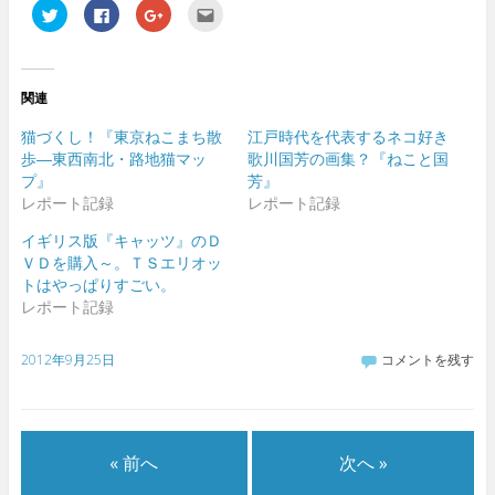
ク
F
ク
ク
リ
a
リ
リ
ッ
c
ッ
ッ
ク
e
ク
ク
し
b
し
し
て
o
て
て
T
o
G
友
関連
w
k
o
達
i
で
o
へ
t
共
g
メ
猫づくし！『東京ねこまち散
江戸時代を代表するネコ好き
t
有
l
ー
e
す
e
ル
歩―東西南北・路地猫マッ
歌川国芳の画集？『ねこと国
r
る
+
で
プ』
芳』
で
に
で
送
共
は
共
信
レポート記録
レポート記録
有
ク
有
(
(
リ
(
新
新
ッ
新
し
イギリス版『キャッツ』のＤ
し
ク
し
い
ＶＤを購入～。ＴＳエリオッ
い
し
い
ウ
ウ
て
ウ
ィ
トはやっぱりすごい。
ィ
く
ィ
ン
ン
だ
ン
ド
レポート記録
ド
さ
ド
ウ
ウ
い
ウ
で
で
(
で
開
開
新
開
き
2012年9月25日
コメントを残す
き
し
き
ま
ま
い
ま
す
す
ウ
す
)
)
ィ
)
ン
ド
ウ
« 前へ
次へ »
で
開
き