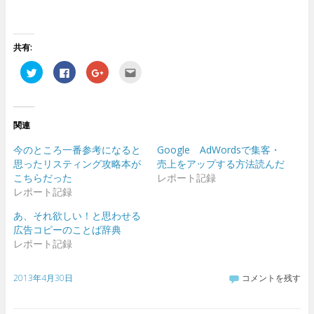
共有:
ク
F
ク
ク
リ
a
リ
リ
ッ
c
ッ
ッ
ク
e
ク
ク
し
b
し
し
て
o
て
て
T
o
G
友
関連
w
k
o
達
i
で
o
へ
t
共
g
メ
今のところ一番参考になると
Google AdWordsで集客・
t
有
l
ー
e
す
e
ル
思ったリスティング攻略本が
売上をアップする方法読んだ
r
る
+
で
こちらだった
レポート記録
で
に
で
送
共
は
共
信
レポート記録
有
ク
有
(
(
リ
(
新
新
ッ
新
し
あ、それ欲しい！と思わせる
し
ク
し
い
広告コピーのことば辞典
い
し
い
ウ
ウ
て
ウ
ィ
レポート記録
ィ
く
ィ
ン
ン
だ
ン
ド
ド
さ
ド
ウ
ウ
い
ウ
で
2013年4月30日
コメントを残す
で
(
で
開
開
新
開
き
き
し
き
ま
ま
い
ま
す
す
ウ
す
)