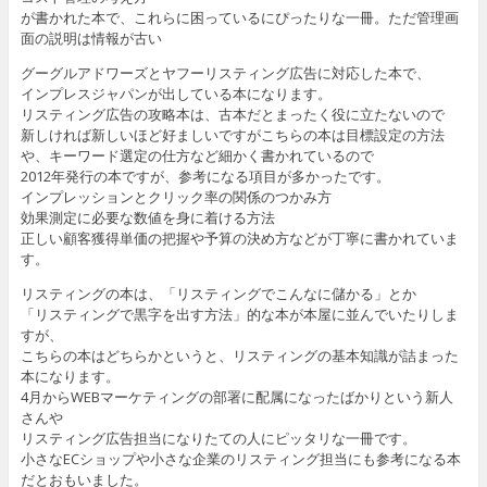
が書かれた本で、これらに困っているにぴったりな一冊。ただ管理画
面の説明は情報が古い
グーグルアドワーズとヤフーリスティング広告に対応した本で、
インプレスジャパンが出している本になります。
リスティング広告の攻略本は、古本だとまったく役に立たないので
新しければ新しいほど好ましいですがこちらの本は目標設定の方法
や、キーワード選定の仕方など細かく書かれているので
2012年発行の本ですが、参考になる項目が多かったです。
インプレッションとクリック率の関係のつかみ方
効果測定に必要な数値を身に着ける方法
正しい顧客獲得単価の把握や予算の決め方などが丁寧に書かれていま
す。
リスティングの本は、「リスティングでこんなに儲かる」とか
「リスティングで黒字を出す方法」的な本が本屋に並んでいたりしま
すが、
こちらの本はどちらかというと、リスティングの基本知識が詰まった
本になります。
4月からWEBマーケティングの部署に配属になったばかりという新人
さんや
リスティング広告担当になりたての人にピッタリな一冊です。
小さなECショップや小さな企業のリスティング担当にも参考になる本
だとおもいました。