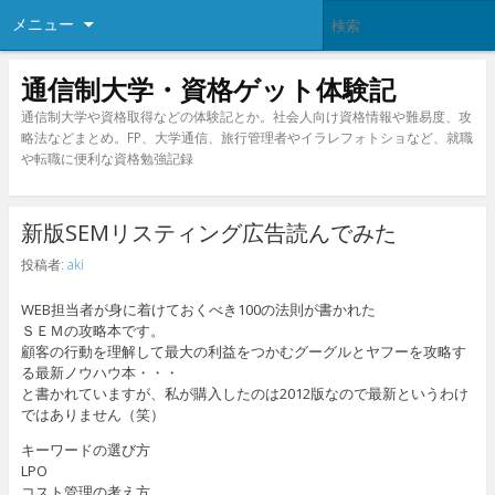
メニュー
通信制大学・資格ゲット体験記
通信制大学や資格取得などの体験記とか。社会人向け資格情報や難易度、攻
略法などまとめ。FP、大学通信、旅行管理者やイラレフォトショなど、就職
や転職に便利な資格勉強記録
新版SEMリスティング広告読んでみた
投稿者:
aki
WEB担当者が身に着けておくべき100の法則が書かれた
ＳＥＭの攻略本です。
顧客の行動を理解して最大の利益をつかむグーグルとヤフーを攻略す
る最新ノウハウ本・・・
と書かれていますが、私が購入したのは2012版なので最新というわけ
ではありません（笑）
キーワードの選び方
LPO
コスト管理の考え方