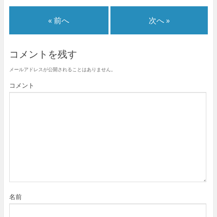
)
ィ
)
ン
ド
« 前へ
次へ »
ウ
で
開
き
ま
コメントを残す
す
)
メールアドレスが公開されることはありません。
コメント
名前