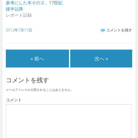
参考にした本その２。17世紀
い
し
い
ウ
ウ
て
ウ
ィ
後半以降
ィ
く
ィ
ン
ン
だ
ン
ド
レポート記録
ド
さ
ド
ウ
ウ
い
ウ
で
で
(
で
開
開
新
開
き
2012年7月11日
コメントを残す
き
し
き
ま
ま
い
ま
す
す
ウ
す
)
)
ィ
)
ン
ド
ウ
« 前へ
次へ »
で
開
き
ま
す
)
コメントを残す
メールアドレスが公開されることはありません。
コメント