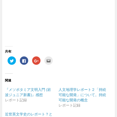
共有:
ク
F
ク
ク
リ
a
リ
リ
ッ
c
ッ
ッ
ク
e
ク
ク
し
b
し
し
て
o
て
て
T
o
G
友
関連
w
k
o
達
i
で
o
へ
t
共
g
メ
『メソポタミア文明入門 (岩
人文地理学レポート２「持続
t
有
l
ー
e
す
e
ル
波ジュニア新書)』感想
可能な開発」について。持続
r
る
+
で
レポート記録
可能な開発の概念
で
に
で
送
共
は
共
信
レポート記録
有
ク
有
(
(
リ
(
新
新
ッ
新
し
近世英文学史のレポート？と
し
ク
し
い