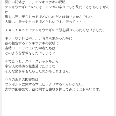
面白い記述は。。。デンキウナギの説明。
デンキウナギについては、マンガのネタでしか見たことがありません
が、
馬をも死に至らしめるほどのものだとは知りませんでした。
人間も、肝をやられるほどらしいです。肝って・・・
Ｙｏｕｔｕｂｅでデンキウナギの生態を調べてみたくなりました。
ネットやテレビや。。。写真も無かった時代、
彼の報告するデンキウナギの説明に
当時ヨーロッパにいた学者たちは
どのような想像をしたでしょう？
今で言うと、スペースシャトルから
宇宙人の特徴を報告受けたような
そんな驚きをもたらしたのかもしれません。
うちの近所の図書館は
フンボルトに関する本はビックリするくらい少ない。
大学の図書館で、彼に関する書物を探してみようとおもいます。